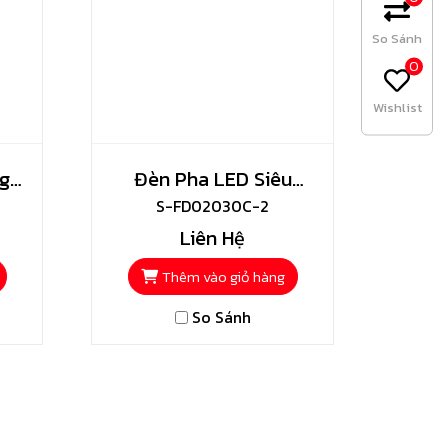
So Sánh
0
Wishlist
g
Đèn Pha LED Siêu
Mỏng Shining
S-FD02030C-2
Liên Hệ
Thêm vào giỏ hàng
So Sánh