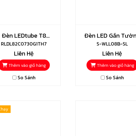
Đèn LEDtube T8
Đèn LED Gắn Tườ
RLDL82C0730G1TH7
Toshiba
Năng Lượng Mặt Tr
S-WLL08B-SL
Liên Hệ
Liên Hệ
Shining
Thêm vào giỏ hàng
Thêm vào giỏ hàng
So Sánh
So Sánh
Chạy