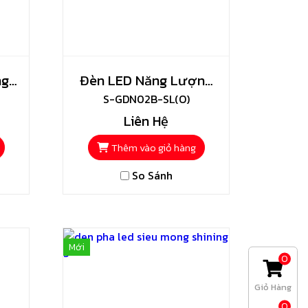
ng
Đèn LED Năng Lượng
ời
Mặt Trời Sân Vườn
S-GDN02B-SL(O)
Liên Hệ
UFO 150w Shining
Thêm vào giỏ hàng
So Sánh
Mới
0
Giỏ Hàng
0