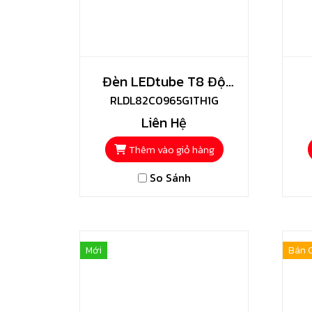
Đèn LEDtube T8 Độ
Sáng Cao Toshiba
RLDL82C0965G1TH1G
Liên Hệ
Thêm vào giỏ hàng
So Sánh
Mới
Bán 