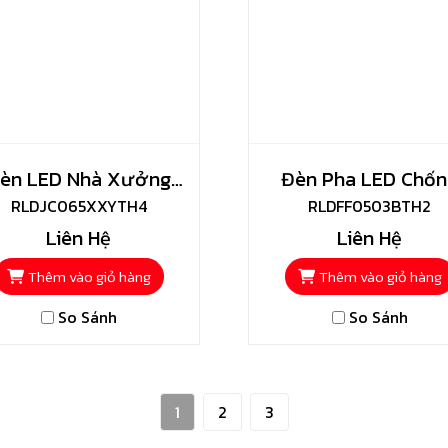
èn LED Nhà Xưởng
Đèn Pha LED Chốn
Highbay Toshiba
RLDJC065XXYTH4
Thấm Toshiba
RLDFF0503BTH2
Liên Hệ
Liên Hệ
Thêm vào giỏ hàng
Thêm vào giỏ hàng
So Sánh
So Sánh
1
2
3