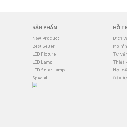
SẢN PHẨM
HỖ T
New Product
Dịch v
Best Seller
Mô hì
LED Fixture
Tư vấn
LED Lamp
Thiết 
LED Solar Lamp
Nơi đ
Special
Đầu tư