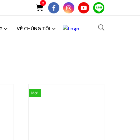
0
Ợ
VỀ CHÚNG TÔI
Mới