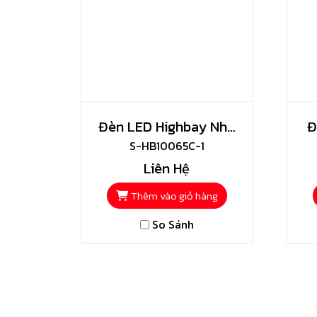
Đèn LED Highbay Nhà
Đ
Xưởng – Shining
S-HB10065C-1
Liên Hệ
Thêm vào giỏ hàng
So Sánh