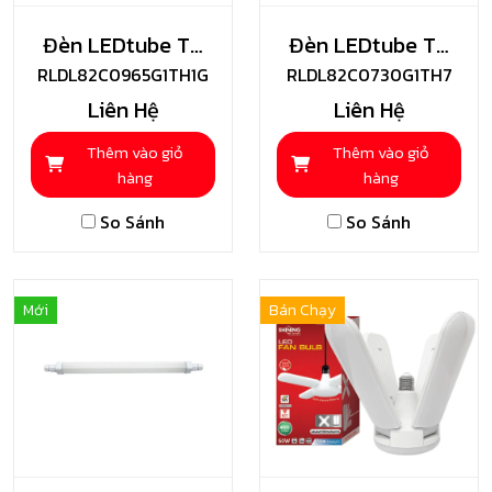
Đèn LEDtube T8
Đèn LEDtube T8
RLDL82C0965G1TH1G
Độ Sáng Cao
RLDL82C0730G1TH7
Toshiba
Liên Hệ
Liên Hệ
Toshiba
Thêm vào giỏ
Thêm vào giỏ
hàng
hàng
So Sánh
So Sánh
Mới
Bán Chạy