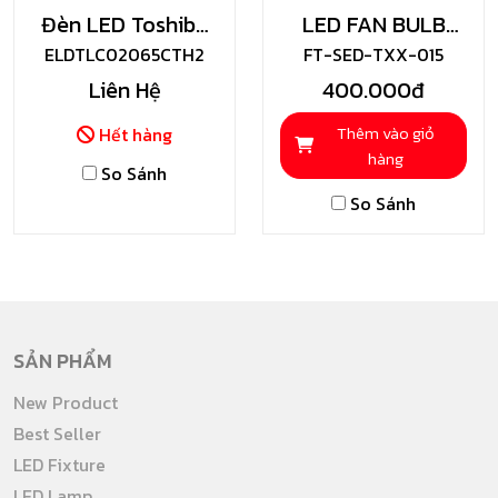
Đèn LED Toshiba
LED FAN BULB
Chống Thấm Nước
ELDTLC02065CTH2
FT-SED-TXX-015
50W
Liên Hệ
400.000đ
Thêm vào giỏ
Hết hàng
hàng
So Sánh
So Sánh
SẢN PHẨM
New Product
Best Seller
LED Fixture
LED Lamp