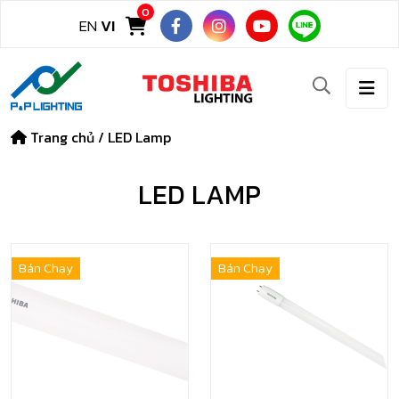
0
EN
VI
Trang chủ
/
LED Lamp
LED LAMP
Bán Chạy
Bán Chạy