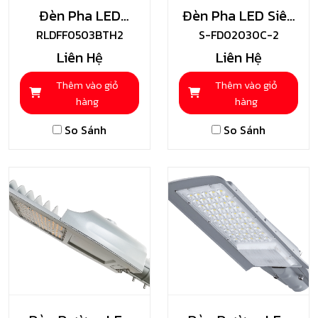
Đèn Pha LED
Đèn Pha LED Siêu
RLDFF0503BTH2
Chống Thấm
Mỏng Shining
S-FD02030C-2
Liên Hệ
Liên Hệ
Toshiba
Thêm vào giỏ
Thêm vào giỏ
hàng
hàng
So Sánh
So Sánh