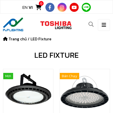
0
EN
VI
Trang chủ
/
LED Fixture
LED FIXTURE
Mới
Bán Chạy