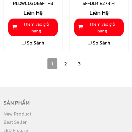
RLDWC03065FTH3
Toshiba
SF-DLR1E2741-1
Shining
Liên Hệ
Liên Hệ
Thêm vào giỏ
Thêm vào giỏ
hàng
hàng
So Sánh
So Sánh
1
2
3
SẢN PHẨM
New Product
Best Seller
LED Fixture