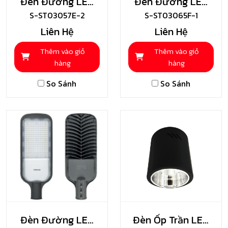
Đèn Đường LED
Đèn Đường LED
S-ST03057E-2
Shining
S-ST03065F-1
Shining
Liên Hệ
Liên Hệ
Thêm vào giỏ
Thêm vào giỏ
hàng
hàng
So Sánh
So Sánh
Đèn Đường LED
Đèn Ốp Trần LED