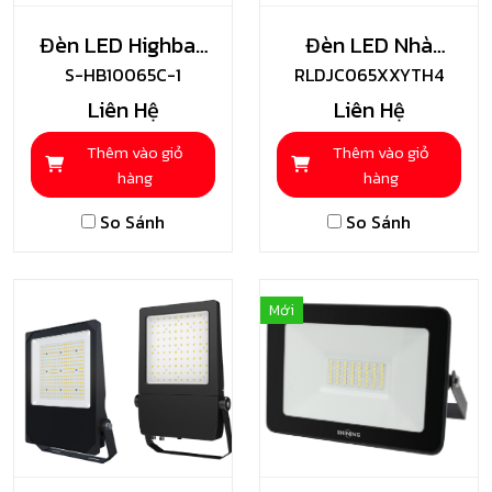
Đèn LED Highbay
Đèn LED Nhà
Nhà Xưởng –
S-HB10065C-1
Xưởng Highbay
RLDJC065XXYTH4
Liên Hệ
Liên Hệ
Shining
Toshiba
Thêm vào giỏ
Thêm vào giỏ
hàng
hàng
So Sánh
So Sánh
Mới