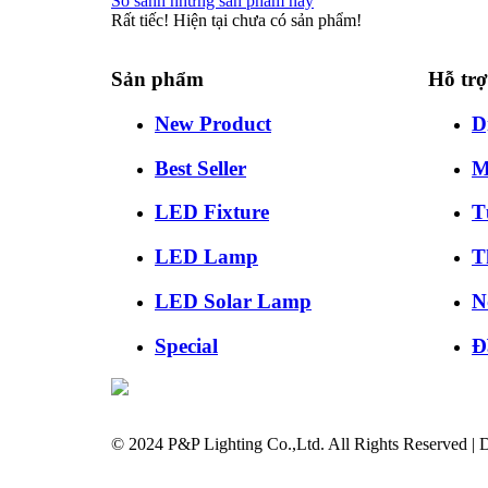
So sánh những sản phẩm này
Rất tiếc! Hiện tại chưa có sản phẩm!
Sản phẩm
Hỗ tr
New Product
D
Best Seller
M
LED Fixture
T
LED Lamp
T
LED Solar Lamp
N
Special
Đ
© 2024 P&P Lighting Co.,Ltd. All Rights Reserved |