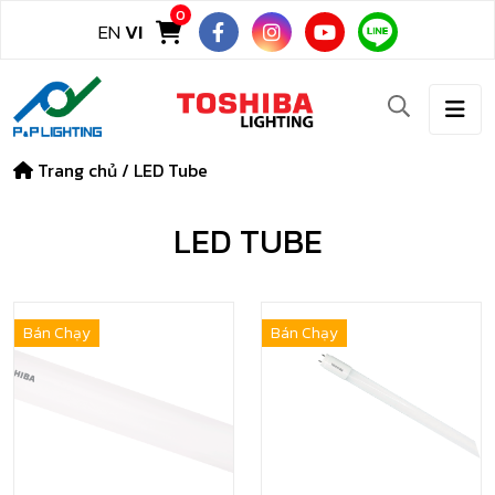
0
EN
VI
Trang chủ
/
LED Tube
LED TUBE
Bán Chạy
Bán Chạy