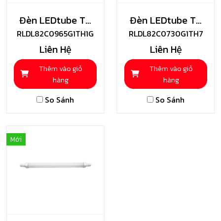
Đèn LEDtube T8
Đèn LEDtube T8
RLDL82C0965G1TH1G
Độ Sáng Cao
RLDL82C0730G1TH7
Toshiba
Liên Hệ
Liên Hệ
Toshiba
Thêm vào giỏ
Thêm vào giỏ
hàng
hàng
So Sánh
So Sánh
Mới