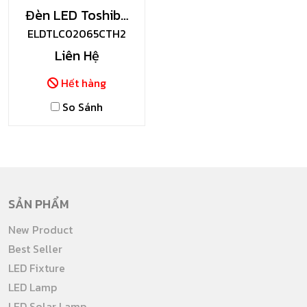
Đèn LED Toshiba
Chống Thấm Nước
ELDTLC02065CTH2
Liên Hệ
Hết hàng
So Sánh
SẢN PHẨM
New Product
Best Seller
LED Fixture
LED Lamp
LED Solar Lamp