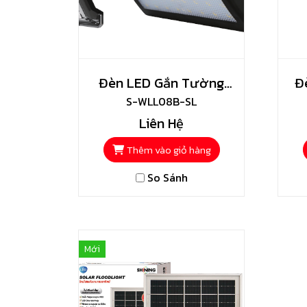
Đèn LED Gắn Tường
Đ
Năng Lượng Mặt Trời
S-WLL08B-SL
Liên Hệ
Shining
Thêm vào giỏ hàng
So Sánh
Mới