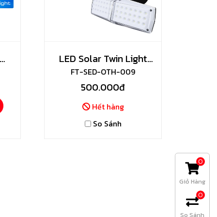
LED Solar Twin Light
FT-SED-OTH-009
7W
500.000đ
Hết hàng
So Sánh
0
Giỏ Hàng
0
So Sánh