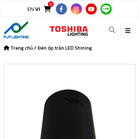
0
EN
VI
Trang chủ
/
Đèn ốp trần LED Shining