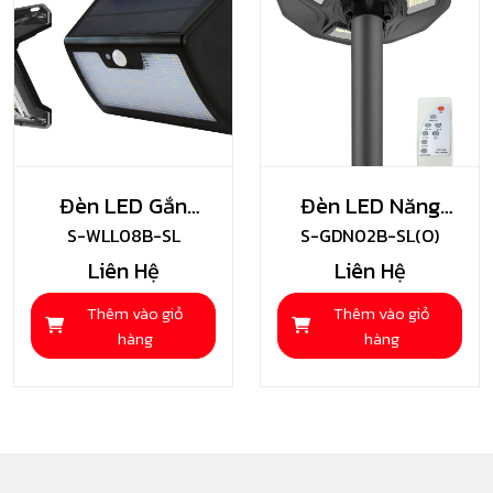
Đèn LED Gắn
Đèn LED Năng
Tường Năng
S-WLL08B-SL
Lượng Mặt Trời
S-GDN02B-SL(O)
Liên Hệ
Liên Hệ
Lượng Mặt Trời
Sân Vườn UFO
Shining
150w Shining
Thêm vào giỏ
Thêm vào giỏ
hàng
hàng